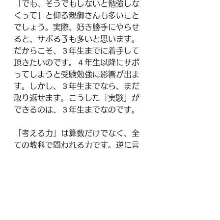
「でも、そうでもしないと勉強しな
くって」と仰る親御さんも多いこと
でしょう。実際、好き勝手にやらせ
ると、サボる子も多いと思います。
だからこそ、３年生までに着手して
頂きたいのです。４年生以降にサボ
ってしまうと受験勉強に影響が出ま
す。しかし、３年生までなら、まだ
取り返せます。こうした「実験」が
できるのは、３年生までなのです。
「考える力」は算数だけでなく、全
ての教科で問われる力です。逆に言
えば、しっかり考えられる子供は、
どの教科でも成績が伸びます。塾に
入る前に、ぜひ、考える力を養って
おいてください。
そして、小３で塾通いさせる代わり